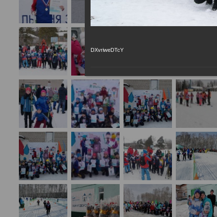
DXvriweDTcY