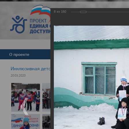
8
из
160
Версия для слабовид
О проекте
Команда
Новости
Инклюзивная детская гонка "Лыжня здоровья" 2020
20.03.2020