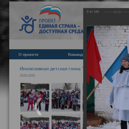
9
из
160
О проекте
Команда
Новост
Инклюзивная детская гонка "Лыжня здоровья" 20
20.03.2020