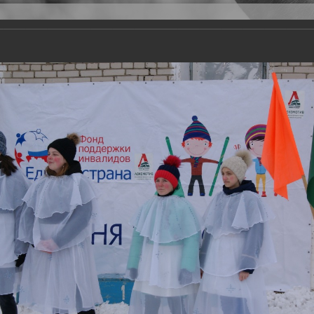
Версия для слабовидящих
Задать вопрос
и
Деятельность
Базы данных
20