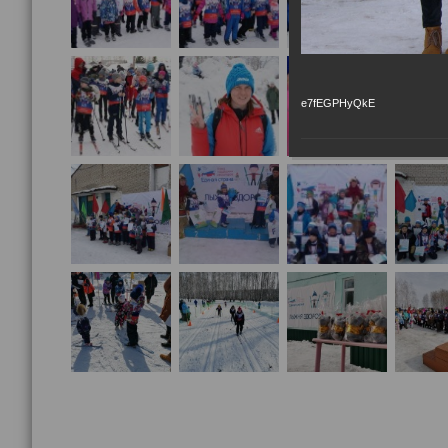
e7fEGPHyQkE