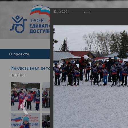
11
из
160
Версия для слабовид
О проекте
Команда
Новости
Инклюзивная детская гонка "Лыжня здоровья" 2020
20.03.2020