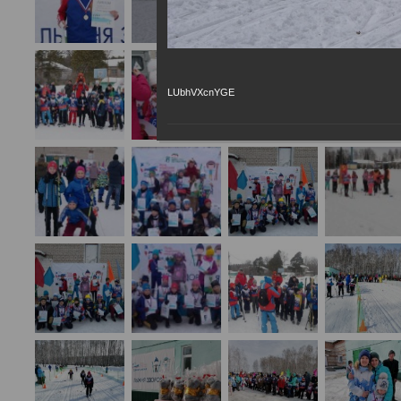
LUbhVXcnYGE