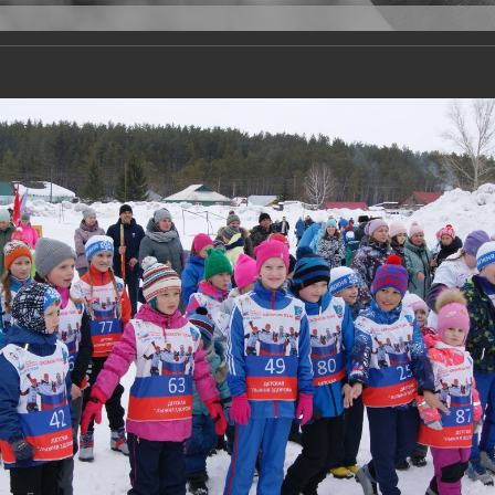
Версия для слабовидящих
Задать вопрос
и
Деятельность
Базы данных
20