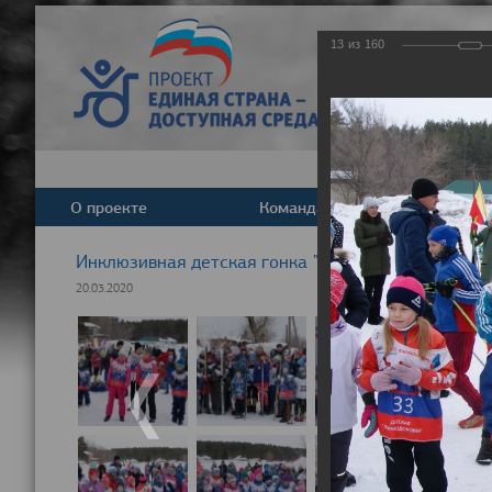
13
из
160
О проекте
Команда
Новост
Инклюзивная детская гонка "Лыжня здоровья" 20
20.03.2020