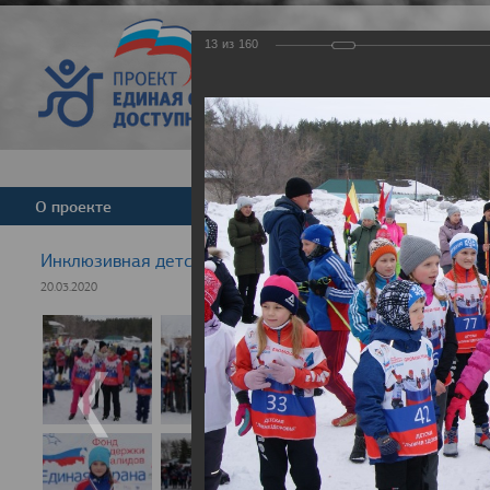
13
из
160
Версия для слабовид
О проекте
Команда
Новости
Инклюзивная детская гонка "Лыжня здоровья" 2020
20.03.2020