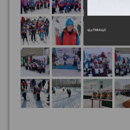
qLy7WkKojJI