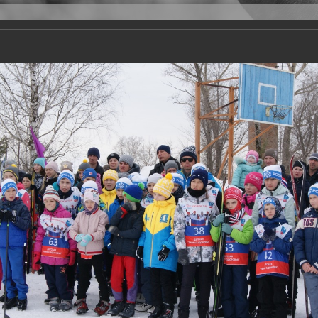
Версия для слабовидящих
Задать вопрос
и
Деятельность
Базы данных
20