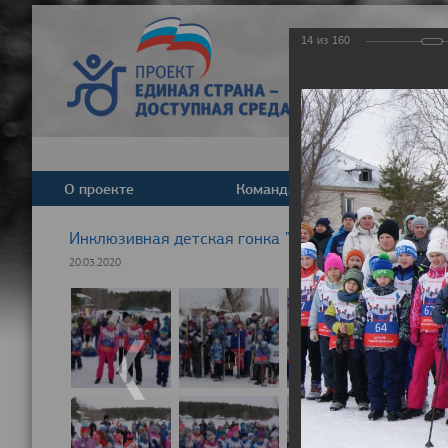
14
из
160
О проекте
Команда
Новост
Инклюзивная детская гонка "Лыжня здоровья" 20
20.03.2020