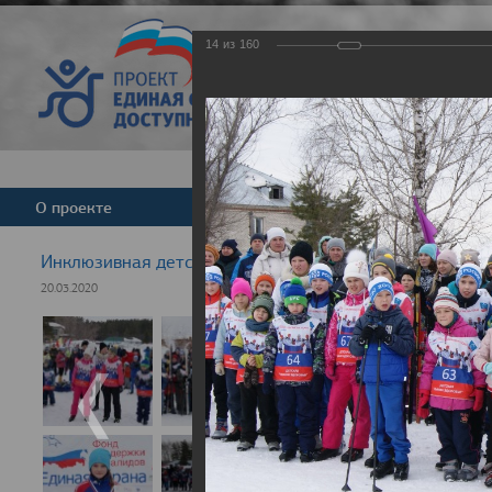
14
из
160
Версия для слабовид
О проекте
Команда
Новости
Инклюзивная детская гонка "Лыжня здоровья" 2020
20.03.2020