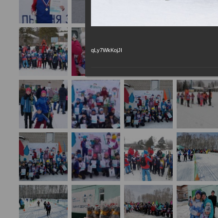
qLy7WkKojJI