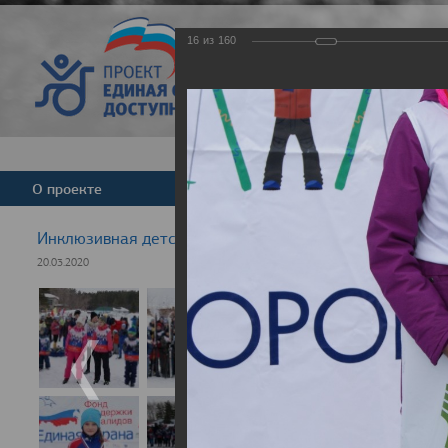
16
из
160
Версия для слабовид
О проекте
Команда
Новости
Инклюзивная детская гонка "Лыжня здоровья" 2020
20.03.2020