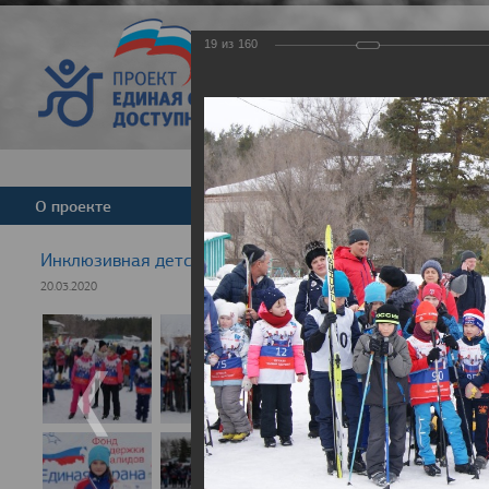
19
из
160
Версия для слабовид
О проекте
Команда
Новости
Инклюзивная детская гонка "Лыжня здоровья" 2020
20.03.2020