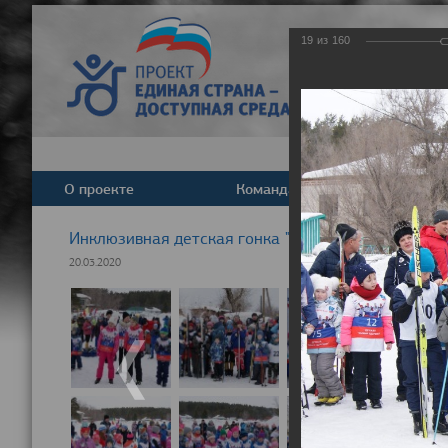
19
из
160
О проекте
Команда
Новост
Инклюзивная детская гонка "Лыжня здоровья" 20
20.03.2020