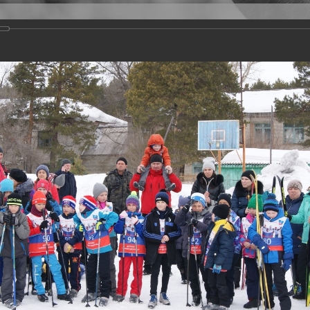
Версия для слабовидящих
Задать вопрос
и
Деятельность
Базы данных
20