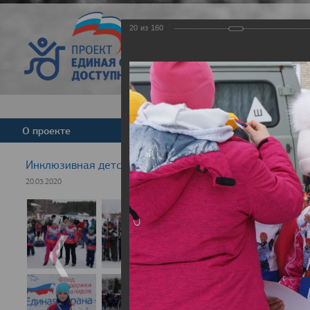
20
из
160
Версия для слабовид
О проекте
Команда
Новости
Инклюзивная детская гонка "Лыжня здоровья" 2020
20.03.2020