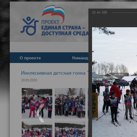
21
из
160
О проекте
Команда
Новост
Инклюзивная детская гонка "Лыжня здоровья" 20
20.03.2020