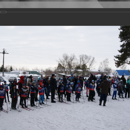
Версия для слабовидящих
Задать вопрос
и
Деятельность
Базы данных
20