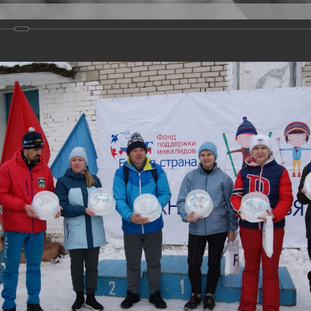
Версия для слабовидящих
Задать вопрос
и
Деятельность
Базы данных
20