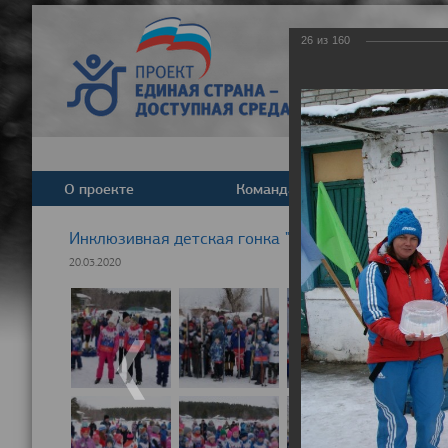
26
из
160
О проекте
Команда
Новост
Инклюзивная детская гонка "Лыжня здоровья" 20
20.03.2020