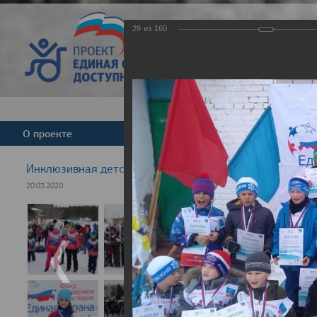
29
из
160
Версия для слабовид
О проекте
Команда
Новости
Инклюзивная детская гонка "Лыжня здоровья" 2020
20.03.2020