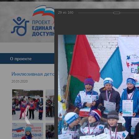
29
из
160
Версия для слабовид
О проекте
Команда
Новости
Инклюзивная детская гонка "Лыжня здоровья" 2020
20.03.2020