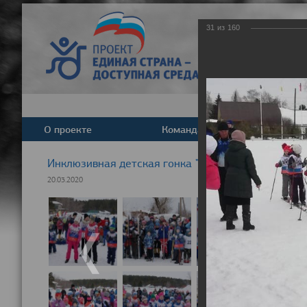
31
из
160
О проекте
Команда
Новост
Инклюзивная детская гонка "Лыжня здоровья" 20
20.03.2020