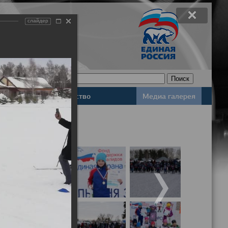
слайдер
Законодательство
Медиа галерея