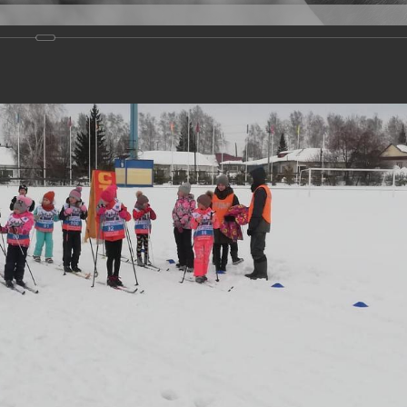
Версия для слабовидящих
Задать вопрос
и
Деятельность
Базы данных
20