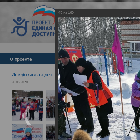
45
из
160
Версия для слабовид
О проекте
Команда
Новости
Инклюзивная детская гонка "Лыжня здоровья" 2020
20.03.2020