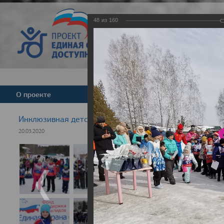
48
из
160
Версия для слабовид
О проекте
Команда
Новости
Инклюзивная детская гонка "Лыжня здоровья" 2020
20.03.2020