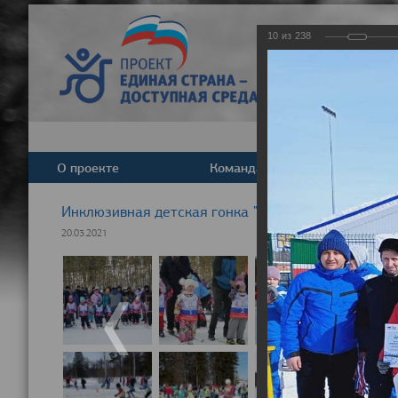
10
из
238
О проекте
Команда
Новост
Инклюзивная детская гонка "Лыжня здоровья" 20
20.03.2021