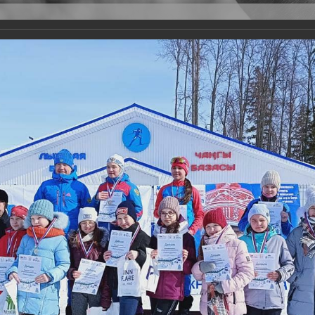
Версия для слабовидящих
Задать вопрос
и
Деятельность
Базы данных
21