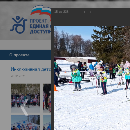
15
из
238
Версия для слабовид
О проекте
Команда
Новости
Инклюзивная детская гонка "Лыжня здоровья" 2021
20.03.2021