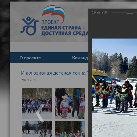
19
из
238
О проекте
Команда
Новост
Инклюзивная детская гонка "Лыжня здоровья" 20
20.03.2021