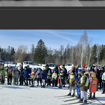
Версия для слабовидящих
Задать вопрос
и
Деятельность
Базы данных
21