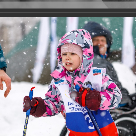
Версия для слабовидящих
Задать вопрос
и
Деятельность
Базы данных
21