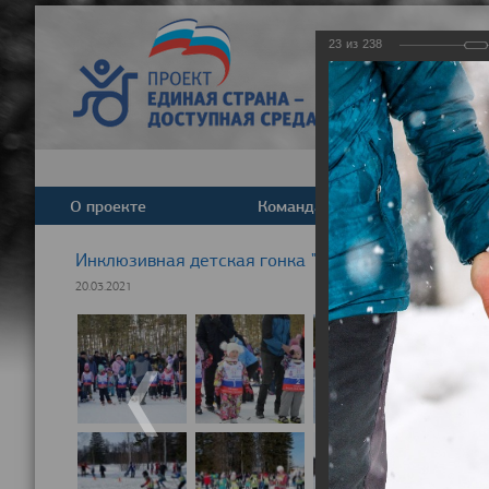
23
из
238
О проекте
Команда
Новост
Инклюзивная детская гонка "Лыжня здоровья" 20
20.03.2021