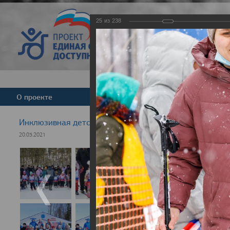
25
из
238
Версия для слабовид
О проекте
Команда
Новости
Инклюзивная детская гонка "Лыжня здоровья" 2021
20.03.2021