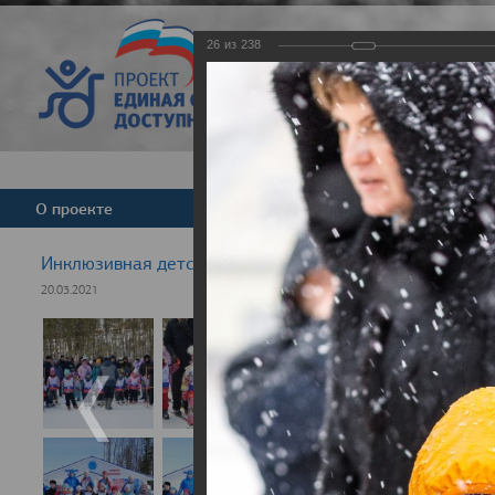
26
из
238
Версия для слабовид
О проекте
Команда
Новости
Инклюзивная детская гонка "Лыжня здоровья" 2021
20.03.2021