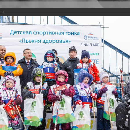
Версия для слабовидящих
Задать вопрос
и
Деятельность
Базы данных
21