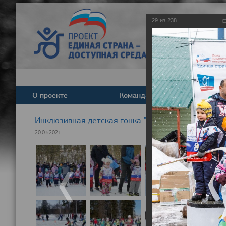
29
из
238
О проекте
Команда
Новост
Инклюзивная детская гонка "Лыжня здоровья" 20
20.03.2021