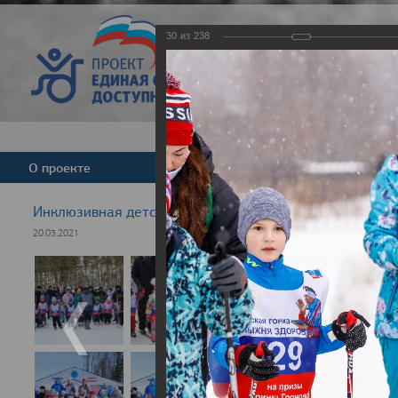
30
из
238
Версия для слабовид
О проекте
Команда
Новости
Инклюзивная детская гонка "Лыжня здоровья" 2021
20.03.2021