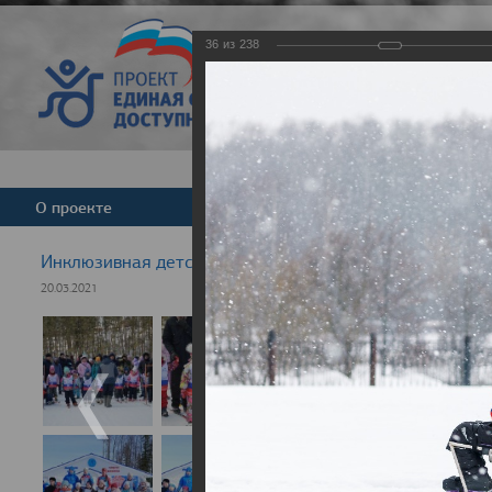
36
из
238
Версия для слабовид
О проекте
Команда
Новости
Инклюзивная детская гонка "Лыжня здоровья" 2021
20.03.2021