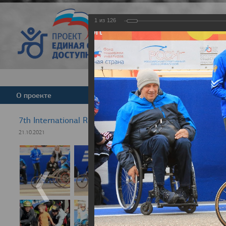
1
из
126
Версия для слабовид
О проекте
Команда
Новости
7th International Rezept-Sport Wheelchair Half Marath
21.10.2021