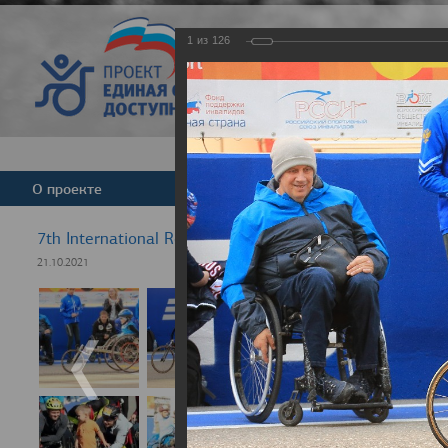
1
из
126
Версия для слабовид
О проекте
Команда
Новости
7th International Rezept-Sport Wheelchair Half Marath
21.10.2021