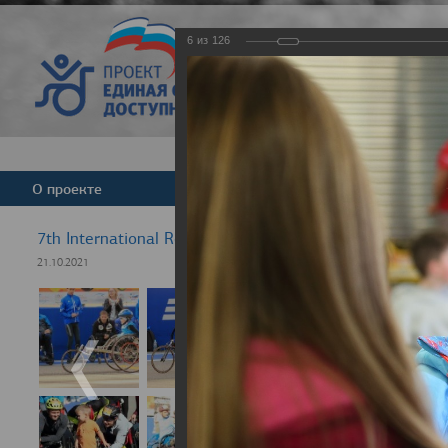
6
из
126
Версия для слабовид
О проекте
Команда
Новости
7th International Rezept-Sport Wheelchair Half Marath
21.10.2021