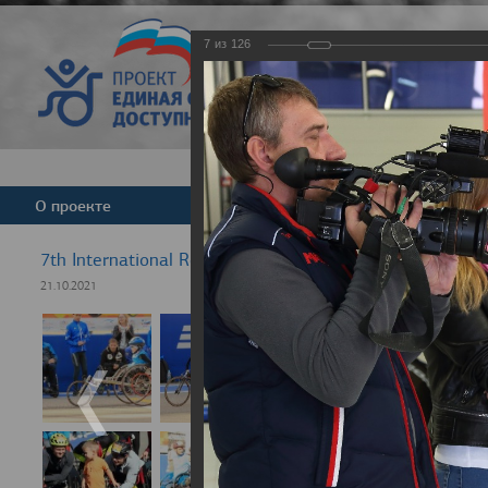
7
из
126
Версия для слабовид
О проекте
Команда
Новости
7th International Rezept-Sport Wheelchair Half Marath
21.10.2021