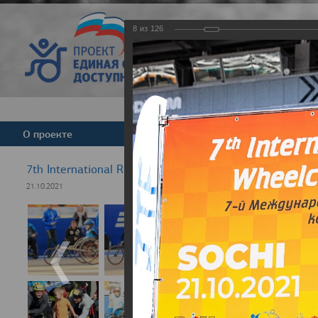
8
из
126
Версия для слабовид
О проекте
Команда
Новости
7th International Rezept-Sport Wheelchair Half Marath
21.10.2021