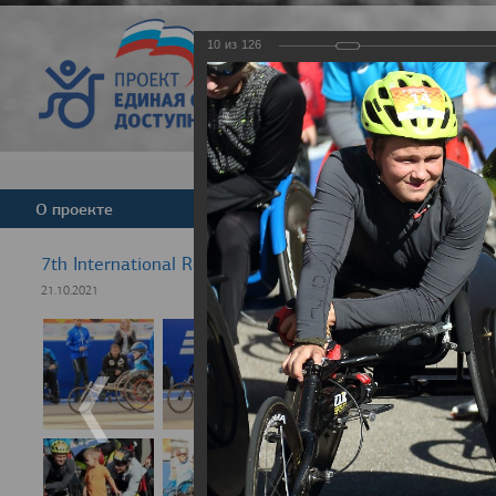
10
из
126
Версия для слабовид
О проекте
Команда
Новости
7th International Rezept-Sport Wheelchair Half Marath
21.10.2021