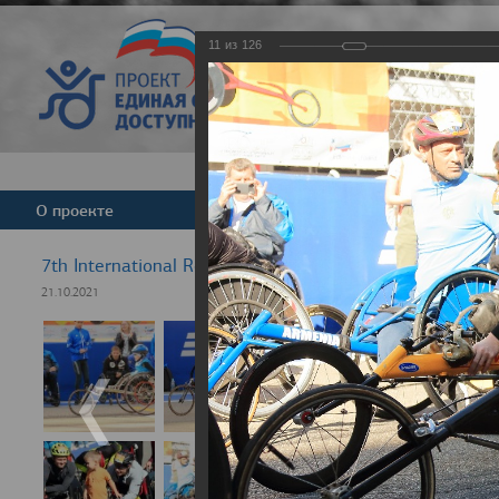
11
из
126
Версия для слабовид
О проекте
Команда
Новости
7th International Rezept-Sport Wheelchair Half Marath
21.10.2021