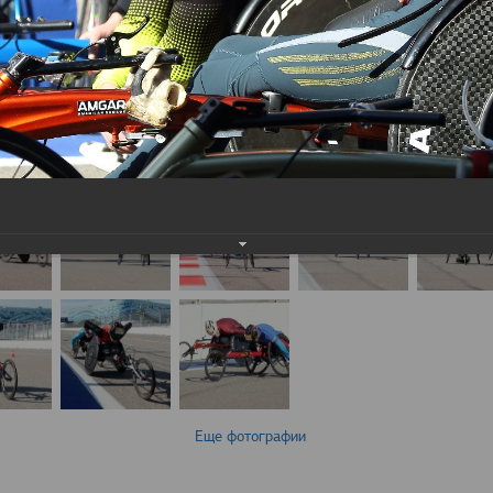
Еще фотографии