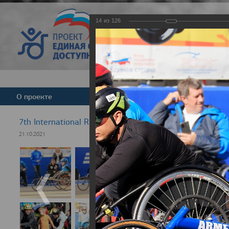
14
из
126
Версия для слабовид
О проекте
Команда
Новости
7th International Rezept-Sport Wheelchair Half Marath
21.10.2021