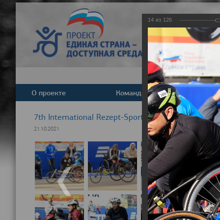
14
из
126
О проекте
Команда
Новост
7th International Rezept-Sport Wheelchair Half Ma
21.10.2021