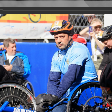
Версия для слабовидящих
Задать вопрос
и
Деятельность
Базы данных
rathon