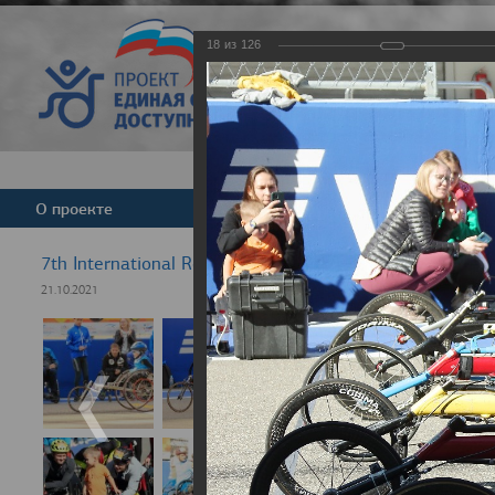
18
из
126
Версия для слабовид
О проекте
Команда
Новости
7th International Rezept-Sport Wheelchair Half Marath
21.10.2021