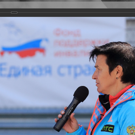
Версия для слабовидящих
Задать вопрос
и
Деятельность
Базы данных
rathon