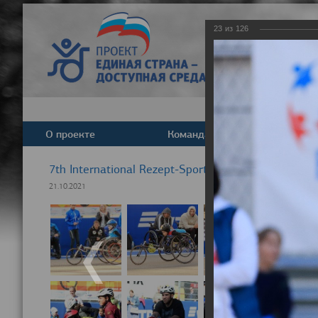
23
из
126
О проекте
Команда
Новост
7th International Rezept-Sport Wheelchair Half Ma
21.10.2021