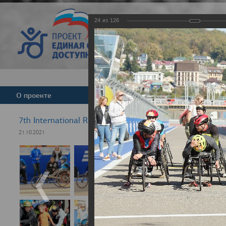
24
из
126
Версия для слабовид
О проекте
Команда
Новости
7th International Rezept-Sport Wheelchair Half Marath
21.10.2021