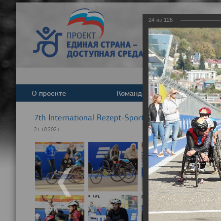
24
из
126
О проекте
Команда
Новост
7th International Rezept-Sport Wheelchair Half Ma
21.10.2021