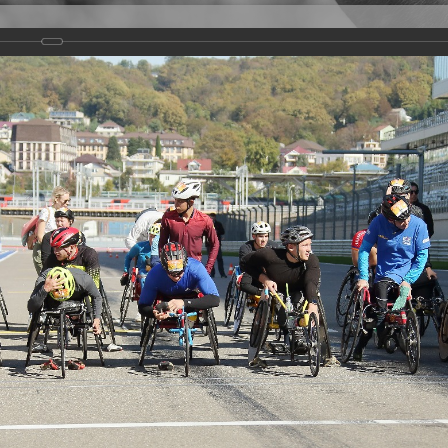
Версия для слабовидящих
Задать вопрос
и
Деятельность
Базы данных
rathon