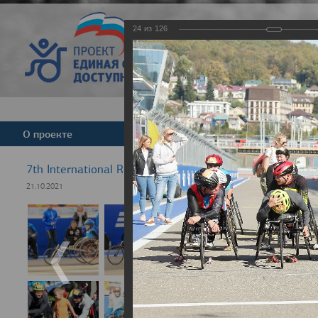
24
из
126
Версия для слабовид
О проекте
Команда
Новости
7th International Rezept-Sport Wheelchair Half Marath
21.10.2021