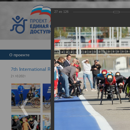
27
из
126
Версия для слабовид
О проекте
Команда
Новости
7th International Rezept-Sport Wheelchair Half Marath
21.10.2021