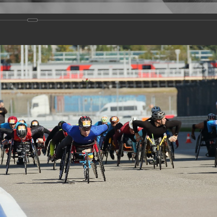
Версия для слабовидящих
Задать вопрос
и
Деятельность
Базы данных
rathon