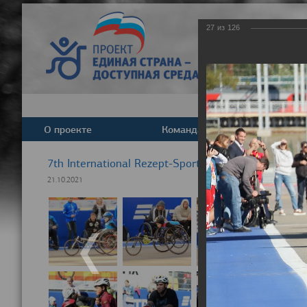
27
из
126
О проекте
Команда
Новост
7th International Rezept-Sport Wheelchair Half Ma
21.10.2021