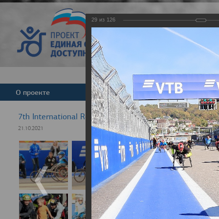
29
из
126
Версия для слабовид
О проекте
Команда
Новости
7th International Rezept-Sport Wheelchair Half Marath
21.10.2021