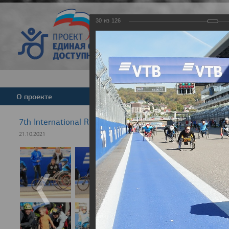
30
из
126
Версия для слабовид
О проекте
Команда
Новости
7th International Rezept-Sport Wheelchair Half Marath
21.10.2021