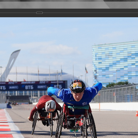
Версия для слабовидящих
Задать вопрос
и
Деятельность
Базы данных
rathon