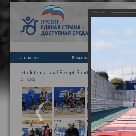
39
из
126
О проекте
Команда
Новост
7th International Rezept-Sport Wheelchair Half Ma
21.10.2021