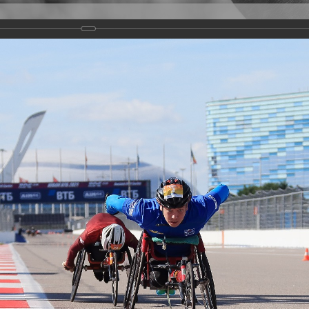
Версия для слабовидящих
Задать вопрос
и
Деятельность
Базы данных
rathon