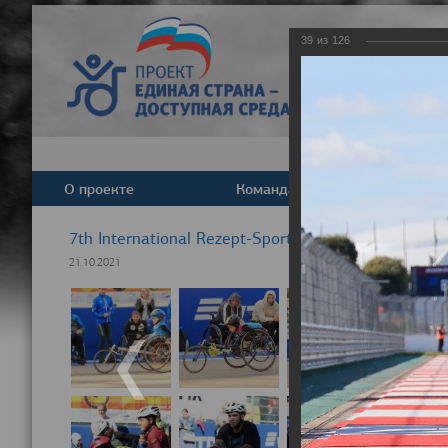
39
из
126
О проекте
Команда
Новост
7th International Rezept-Sport Wheelchair Half Ma
21.10.2021