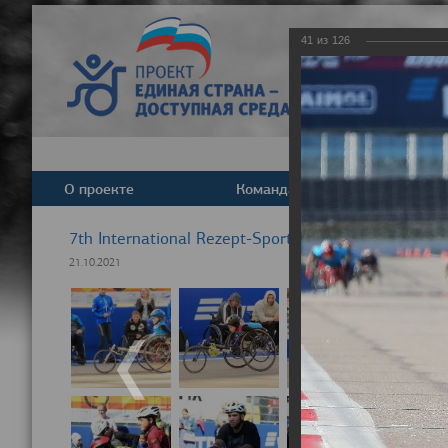
41
из
126
О проекте
Команда
Новост
7th International Rezept-Sport Wheelchair Half Ma
21.10.2021