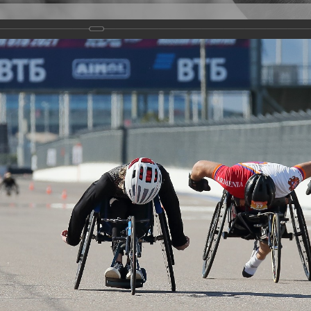
Версия для слабовидящих
Задать вопрос
и
Деятельность
Базы данных
rathon