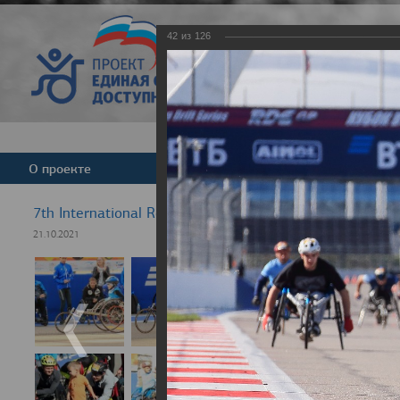
42
из
126
Версия для слабовид
О проекте
Команда
Новости
7th International Rezept-Sport Wheelchair Half Marath
21.10.2021